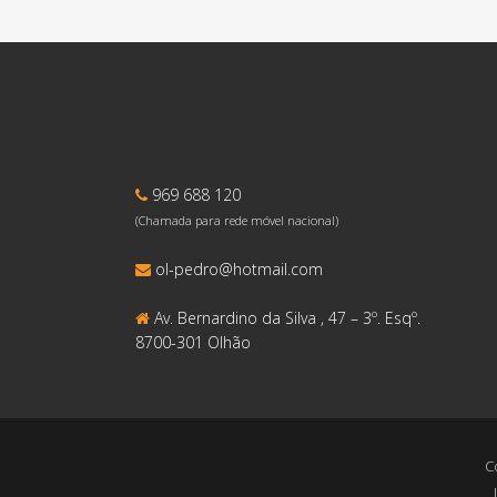
969 688 120
(Chamada para rede móvel nacional)
ol-pedro@hotmail.com
Av. Bernardino da Silva , 47 – 3º. Esqº.
8700-301 Olhão
C