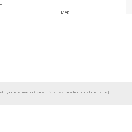
 o
MAIS
strução de piscinas no Algarve
|
Sistemas solares térmicos e fotovoltaicos
|